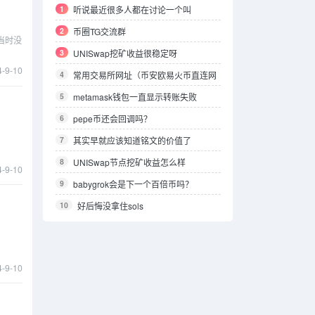
1
听说最近很多人都在讨论一个叫
ZHINWAVE的AI平台，它到底特别在哪？
2
币圈TG交流群
当时没
3
UNISwap挖矿收益很稳定呀
4-9-10
4
常用交易所网址（币安欧易火币直连网
址）
5
metamask钱包一直显示转账失败
6
pepe币还会回调吗？
7
其实早就应该知道铭文的价值了
8
UNISwap节点挖矿收益怎么样
4-9-10
9
babygrok会是下一个百倍币吗？
10
好后悔没拿住sols
4-9-10