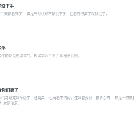
不够没下手
线第二天都看到了， 但是当时认知不够没下手，在看到很高了就错过了。
公平
公平的都是忽悠你的。现实都公平不了 币圈更别想。
诉你们卖了
们马斯克喊单涨了，赶紧卖 ····也有看不清的，还喊着要涨，很多东西， 都是一眼就
人 就是傻逼。