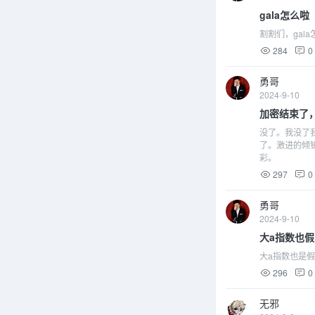
gala怎么啦
割割们，gal
284
0
勇哥
2024-9-10
加密结束了
没了。我没了
了。激进的倾
彩。
297
0
勇哥
2024-9-10
大a指数也假
大a指数也是假
296
0
无邪