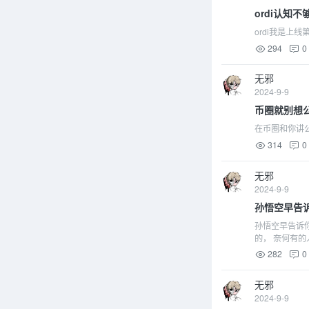
ordi认知
ordi我是上
294
0
无邪
2024-9-9
币圈就别想
在币圈和你讲
314
0
无邪
2024-9-9
孙悟空早告
孙悟空早告诉你
的， 奈何有的
282
0
无邪
2024-9-9