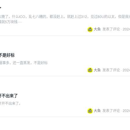
了
晚了，什么ICO，乱七八糟的，都没赶上。就赶上过312，见过80U的以太，但是我
5万块钱·····
大鱼
发表了评论
·
202
币不是好标
，逼事多，还一直蒸发，不是好标
大鱼
发表了评论
·
202
开不出来了
计开不出来了。
大鱼
发表了评论
·
202