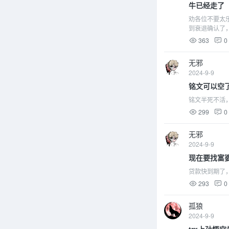
牛已经走了
劝各位不要太
到衰退确认了
363
0
无邪
2024-9-9
铭文可以空
铭文半死不活
299
0
无邪
2024-9-9
现在要找富
贷款快到期了
293
0
孤狼
2024-9-9
trx上孙悟