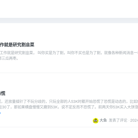
工作就是研究割韭菜
的工作就是研究割韭菜， 叫你买是为了割，叫你不买也是为了割，就像各种新闻消息一
那三瓜两枣。
恐慌
慌，还放量插针了不玩分歧的，只玩全部的人53K时都开始恐慌了恐慌是动态的，比如5
在30了，那如果横盘慢慢又磨到53K，说不定反而不恐慌了。前两天你53K买入大饼
>
大鱼
发表了评论
·
202