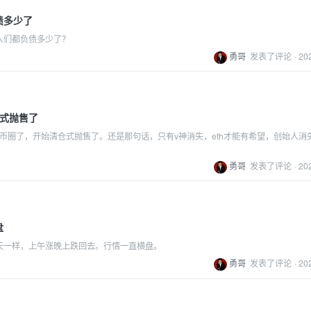
债多少了
人们都负债多少了？
勇哥
发表了评论
·
20
仓式抛售了
好币圈了，开始清仓式抛售了。还是那句话，只有v神消失，eth才能有希望，创始人消
勇哥
发表了评论
·
20
盘
天一样，上午涨晚上跌回去。行情一直横盘。
勇哥
发表了评论
·
20