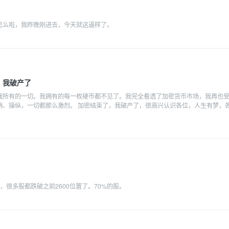
a怎么啦，我昨晚刚进去，今天就这逼样了。
，我破产了
我所有的一切。我拥有的每一枚硬币都不见了。我完全看透了加密货币市场，我再也
销、操纵，一切都那么激烈。 加密结束了，我破产了，很高兴认识各位，人生有梦，
，很多股都跌破之前2600位置了。70%的股。