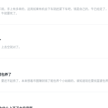
乐观，手上有多单的，这周如果有机会下车就赶紧下车吧，钱是自己的，牛已经走了，
，牛就要死了。
了
，上去空就对了。
婆包养了
，要还不起债了，本来想着币圈赚到钱了能包养个小姑娘的，谁知道现在要找富婆包
空为什么上不了大交易所