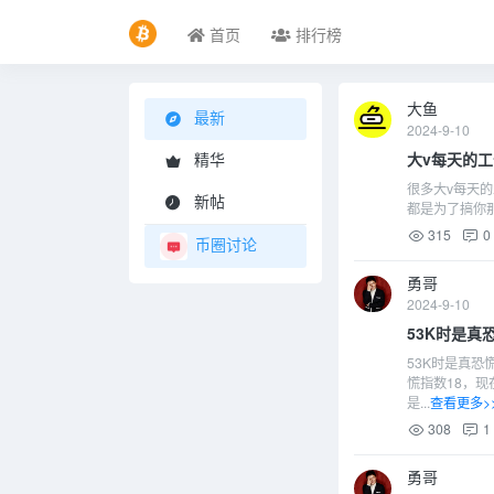
首页
排行榜
大鱼
最新
2024-9-10
大v每天的
精华
很多大v每天
新帖
都是为了搞你
315
0
币圈讨论
勇哥
2024-9-10
53K时是真
53K时是真恐
慌指数18，现
是...
查看更多>
308
1
勇哥