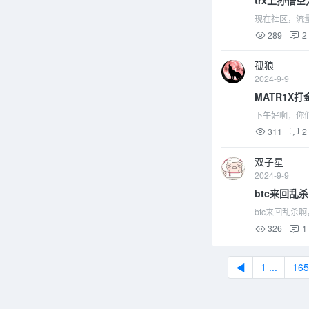
现在社区，流量
289
2
孤狼
2024-9-9
MATR1X
下午好啊，你们
311
2
双子星
2024-9-9
btc来回乱杀
btc来回乱杀
326
1
◀
1 ...
165