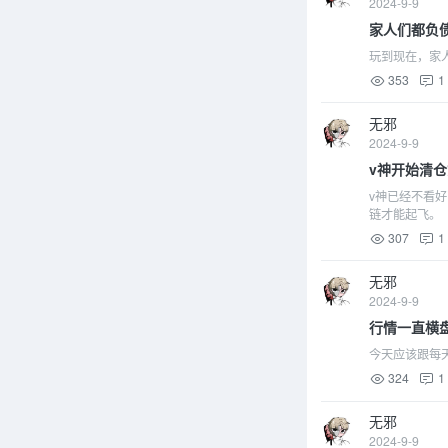
2024-9-9
家人们都负
玩到现在，家
353
1
无邪
2024-9-9
v神开始清
v神已经不看
链才能起飞。
307
1
无邪
2024-9-9
行情一直横
今天应该跟每
324
1
无邪
2024-9-9