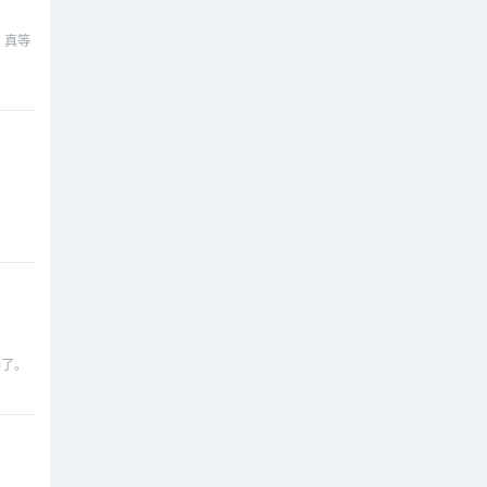
 真等
养了。