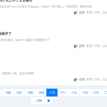
全在这个trx上孙悟空为啥gate，bitget一直不敢上，有原因的，都怕孙割。
无邪
发表了评论
·
20
打金快开了
有听说吗，MATR1X最近打金要快开了
无邪
发表了评论
·
20
啊，搅屎棍一样。这车好晃啊。
无邪
发表了评论
·
20
166
167
168
169
170
171
172
173
174
1
...186
▶