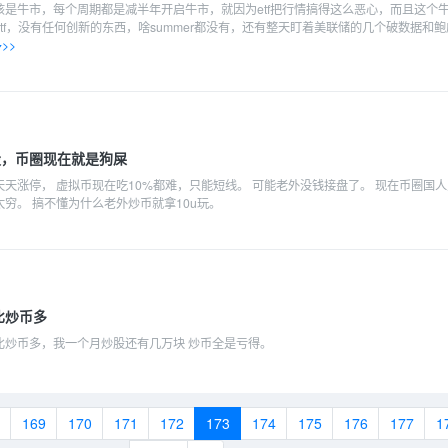
该是牛市，每个周期都是减半年开启牛市，就因为etf把行情搞得这么恶心，而且这个
tf，没有任何创新的东西，啥summer都没有，还有整天盯着美联储的几个破数据和鲍
>>
股，币圈现在就是狗屎
天涨停， 虚拟币现在吃10%都难，只能短线。 可能老外没钱接盘了。 现在币圈国
穷。 搞不懂为什么老外炒币就拿10u玩。
比炒币多
比炒币多，我一个月炒股还有几万块 炒币全是亏得。
169
170
171
172
173
174
175
176
177
1