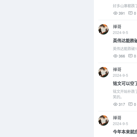
好多山寨都跌
391
0
禅哥
2024-9-5
英伟达能跌破
英伟达能跌破1
366
0
禅哥
2024-9-5
铭文可以空
铭文开始补跌了
笑的。
317
0
禅哥
2024-9-5
今年本来就