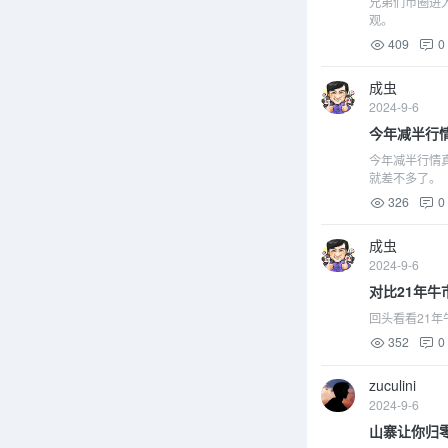
兄弟们币圈进
观。
409
0
成虫
2024-9-6
今年减半行
今年减半行情
就差不多了。
326
0
成虫
2024-9-6
对比21年
回头看看21
352
0
zuculini
2024-9-6
山寨让你归