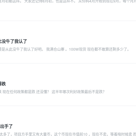
月初都这样。 大家还记得8月初，也是这样不。 从你妈4月开始到现在9月，每个月
此没牛了我认了
是从此没牛了我认了好吧。 我满仓山寨 。100W现货 现在都不敢算还剩多少了。
得跌
 现在任何政策都是跌 还没懂？ 这半年哪次利好政策最后不是跌？
以出手了
素太多了，项目方手里又有大量币，这个币现在市值前10 ，现在不卖，等着啥时候卖 