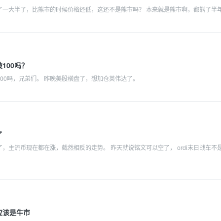
了一大半了，比熊市的时候价格还低，这还不是熊市吗？ 本来就是熊市啊，都熊了半
100吗？
00吗，兄弟们。 昨晚美股横盘了，想加仓英伟达了。
了
，主流币现在都在涨，截然相反的走势。 昨天就说铭文可以空了， ordi末日战车不
应该是牛市