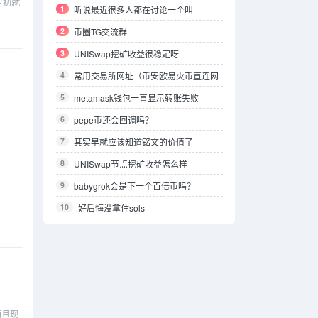
月初就
1
听说最近很多人都在讨论一个叫
ZHINWAVE的AI平台，它到底特别在哪？
2
币圈TG交流群
3
UNISwap挖矿收益很稳定呀
4
常用交易所网址（币安欧易火币直连网
址）
5
metamask钱包一直显示转账失败
6
pepe币还会回调吗？
7
其实早就应该知道铭文的价值了
8
UNISwap节点挖矿收益怎么样
9
babygrok会是下一个百倍币吗？
10
好后悔没拿住sols
而且现