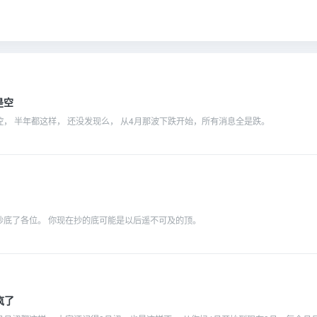
是空
， 半年都这样， 还没发现么， 从4月那波下跌开始，所有消息全是跌。
抄底了各位。 你现在抄的底可能是以后遥不可及的顶。
疯了