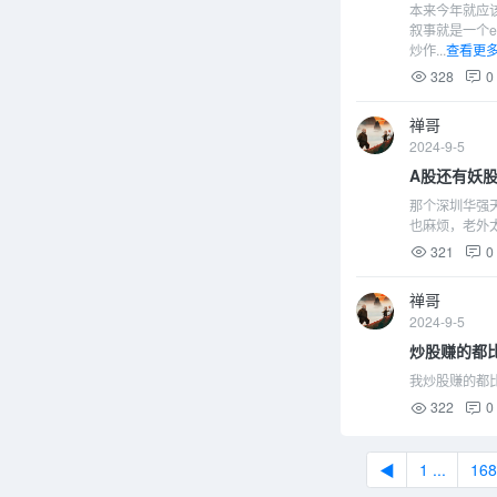
本来今年就应
叙事就是一个e
炒作...
查看更多
328
0
禅哥
2024-9-5
A股还有妖
那个深圳华强天
也麻烦，老外太
321
0
禅哥
2024-9-5
炒股赚的都
我炒股赚的都
322
0
◀
1 ...
168