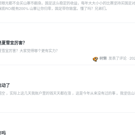
资眼光都不会买山寨币翻身。国足这么稳定的收益，每年大大小小的比赛坚持买国足
底ROI能有200% 山寨让你归零，国足带你致富。懂了吗？兄弟们。
是夏雪宜厉害？
夏雪宜厉害？大家觉得哪个更有实力？
树懒
发表了评论
·
20
启动了
唱空 ，实际上这几天我账户里的钱天天都在涨 ，这是今年从来没有过的事 。我坚信山
市吗