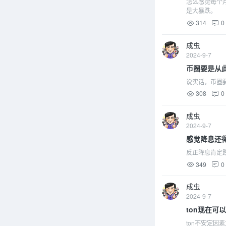
怎么感觉每个月
是大暴跌。
314
0
成虫
2024-9-7
币圈要是从
说实话，币圈要
308
0
成虫
2024-9-7
感觉降息还
反正降息肯定跌
349
0
成虫
2024-9-7
ton现在可
ton不安定因