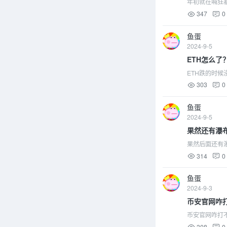
年初就在喊狂
347
0
鱼蛋
2024-9-5
ETH怎么了
ETH跌的时候
303
0
鱼蛋
2024-9-5
果然还有瀑
果然后面还有
314
0
鱼蛋
2024-9-3
币安官网咋
币安官网咋打
308
0