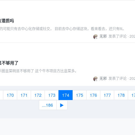
l有潜质吗
h的可能只有去中心化存储或社交， 目前去中心存储这块，看来看去，还只有fil。
无邪
发表了评论
·
20
显不够用了
币圈韭菜明显不够用了 这个牛市项目方比韭菜多。
无邪
发表了评论
·
20
170
171
172
173
174
175
176
177
178
1
...186
▶