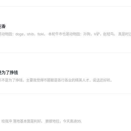
吃香
动物园：doge，shib，floki。 本轮牛市也是动物园：孙狗，V驴，赵短鸟。 真是时
是为了挣钱
币不是为了挣钱，主要我觉得币圈都是各行各业的精英人才，说话还好听。
给我冲 落地基本面是利好。 狠狠地拉，今天奥迪35.