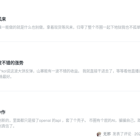
风来
唯一能做的就是什么也别做，拿着现货等风来，归零了整个币圈一起下地狱我也不孤
波不错的涨势
个kol说这波大饼反弹，山寨能有一波不错的收益。 我就直接干进去了，等等看他直播
格最好。
炒作
新的，里面都只是接了openai 的api ，套了个壳子。 币圈有个屁的AI，骗骗自己，
别真信了。
无邪
发表了评论
·
20