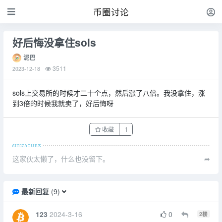
币圈讨论
好后悔没拿住sols
泥巴
3511
2023-12-18
sols上交易所的时候才二十个点，然后涨了八倍。我没拿住，涨
到3倍的时候我就卖了，好后悔呀
收藏
1
这家伙太懒了，什么也没留下。
➦
最新回复
(
9
)
123
2024-3-16
0
2
楼