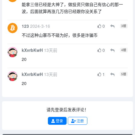
能拿三倍已经是大神了，做投资只做自己有信心的那一
波，后面就算再涨几万倍已经跟你没关系了
123
2024-3-16
0
3
楼
不过这种山寨币不碰为好，很多是诈骗币
kXvrbKwH
13天前
0
4
楼
20
kXvrbKwH
13天前
1
5
楼
20
请先登录后发表评论！
登录
注册