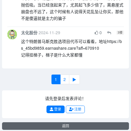
抛低吸。当已经涨起来了，尤其起飞多少倍了，离悬崖式
崩盘也不远了，这个时候有人说得天花乱坠让你买，那他
不是傻逼就是主力的骗子
太化股份
2024-11-29
0
3
楼
这个特朗普马斯克胜选项目代币可以看看，地址https://b
s_45bd9859.earnashare.care?aff=670910
记得挂梯子，梯子是什么大家都懂
1
2
▶
请先登录后发表评论！
登录
注册
返回