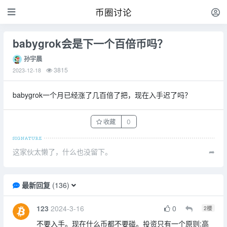
币圈讨论
babygrok会是下一个百倍币吗？
孙宇晨
3815
2023-12-18
babygrok一个月已经涨了几百倍了把，现在入手迟了吗？
收藏
0
这家伙太懒了，什么也没留下。
➦
最新回复
(
136
)
123
2024-3-16
0
2
楼
不要入手。现在什么币都不要碰。投资只有一个原则:高