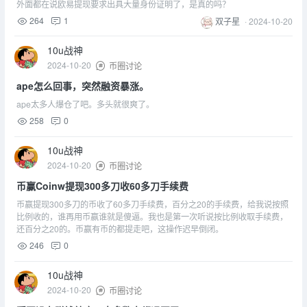
外面都在说欧易提现要求出具大量身份证明了，是真的吗？
264
1
双子星
·
2024-10-20
10u战神
2024-10-20
币圈讨论
ape怎么回事，突然融资暴涨。
ape太多人爆仓了吧。多头就很爽了。
258
0
10u战神
2024-10-20
币圈讨论
币赢Coinw提现300多刀收60多刀手续费
币赢提现300多刀的币收了60多刀手续费，百分之20的手续费，给我说按照
比例收的，谁再用币赢谁就是傻逼。我也是第一次听说按比例收取手续费，
还百分之20的。币赢有币的都提走吧，这操作迟早倒闭。
246
0
10u战神
2024-10-20
币圈讨论