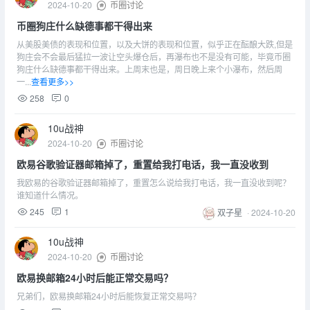
2024-10-20
币圈讨论
币圈狗庄什么缺德事都干得出来
从美股美债的表现和位置，以及大饼的表现和位置，似乎正在酝酿大跌,但是
狗庄会不会最后猛拉一波让空头爆仓后，再瀑布也不是没有可能，毕竟币圈
狗庄什么缺德事都干得出来。上周末也是，周日晚上来个小瀑布，然后周
一...
查看更多>>
258
0
10u战神
2024-10-20
币圈讨论
欧易谷歌验证器邮箱掉了，重置给我打电话，我一直没收到
我欧易的谷歌验证器邮箱掉了，重置怎么说给我打电话，我一直没收到呢？
谁知道什么情况。
245
1
双子星
·
2024-10-20
10u战神
2024-10-20
币圈讨论
欧易换邮箱24小时后能正常交易吗？
兄弟们，欧易换邮箱24小时后能恢复正常交易吗？