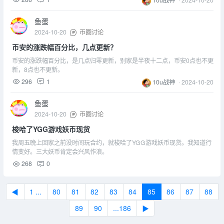
鱼蛋
2024-10-20
币圈讨论
币安的涨跌幅百分比，几点更新？
币安的涨跌幅百分比，是几点归零更新，别家是半夜十二点，币安0点也不更
新，8点也不更新。
296
1
10u战神
·
2024-10-20
鱼蛋
2024-10-20
币圈讨论
梭哈了YGG游戏妖币现货
我周五晚上回家之前没时间玩合约，就梭哈了YGG游戏妖币现货。我知道行
情变好。三大妖币肯定会兴风作浪。
268
0
◀
1 ...
80
81
82
83
84
85
86
87
88
89
90
...186
▶