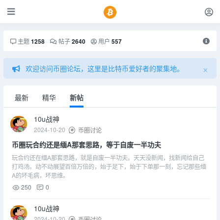
主题
1258
帖子
2640
用户
557
×
欢迎访问币圈论坛，这里是比特币爱好者的聚集地。
最新
精华
新帖
10u战神
2024-10-20
币圈讨论
币圈玩合约还是缅A那套思路，等于自废一半功夫
玩合约还在缅A那套思路，就是自废一半功夫。天天没新闻，找新闻给自己
打鸡汤。动不动展望百倍万倍的，始于足下，始于下单那一刻，忘记那些缅
A的坏毛病，坏思维。
250
0
10u战神
2024-10-20
币圈讨论