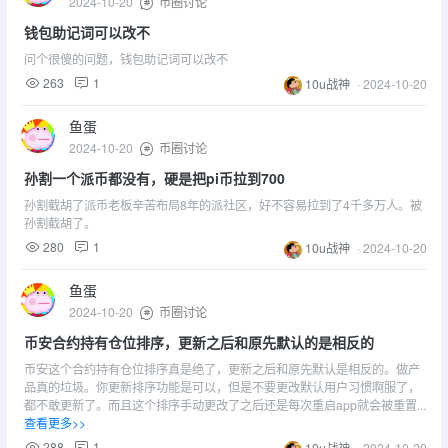
2024-10-20
币圈讨论
钱包助记词可以改不
问个很傻的问题，钱包助记词可以改不
263
1
10u战神
·
2024-10-20
鱼蛋
2024-10-20
币圈讨论
孙割一个派币都没有，硬是把pi币拉到700
孙割截胡了派币老板辛苦布局8年的派社区，好不容易拉到了4千多万人。被
孙割截胡了。
280
1
10u战神
·
2024-10-20
鱼蛋
2024-10-20
币圈讨论
币安合约持有仓位排序，更新之后和原先默认的是相反的
币安这个合约持有仓位排序真是绝了，更新之后和原先默认是相反的。做产
品真的垃圾。你更新排序功能是可以，但是不要更改默认用户习惯啊服了，
都不敢更新了。而且这个排序手动更改了之后还是每次重启app就会被重置...
查看更多>>
288
1
10u战神
·
2024-10-20