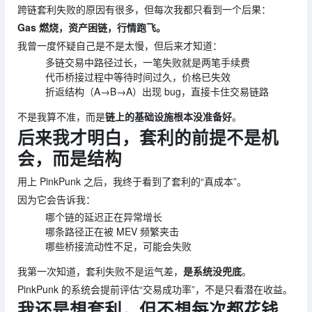
跨链套利失败的原因有很多，但每次我都只看到一个后果：
Gas 燃烧，资产困链，行情跑飞。
我曾一度怀疑自己是不是太慢，但后来才知道：
多链交易中路径过长，一笔失败就是两笔手续费
代币桥接过程中等待时间过久，价格已失效
折返结构（A→B→A）出现 bug，直接卡住交易链路
不是我算不准，而是
链上的基础设施根本没准备好
。
后来我才明白，套利的前提不是机
会，而是结构
用上 PinkPunk 之后，我终于看到了套利的“真成本”。
因为它会告诉我：
哪个链的延迟正在异常增长
哪条路径正在被 MEV 频繁夹击
哪些桥接流动性不足，可能会失败
我第一次知道，套利失败不是运气差，
是系统没兜底
。
PinkPunk 的系统会提前评估“交易成功率”，不是只看潜在收益。
我还是想套利，但不想每次都花钱