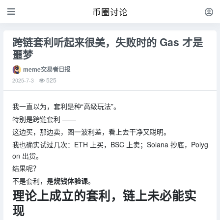
币圈讨论
跨链套利听起来很美，失败时的 Gas 才是
噩梦
meme交易者日报
525
2025-7-3
我一直以为，套利是种“高级玩法”。
特别是跨链套利 ——
这边买，那边卖，图一波利差，看上去干净又聪明。
我也确实试过几次：ETH 上买，BSC 上卖；Solana 抄底，Polyg
on 出货。
结果呢？
不是套利，是
烧钱体验课
。
理论上成立的套利，链上未必能实
现