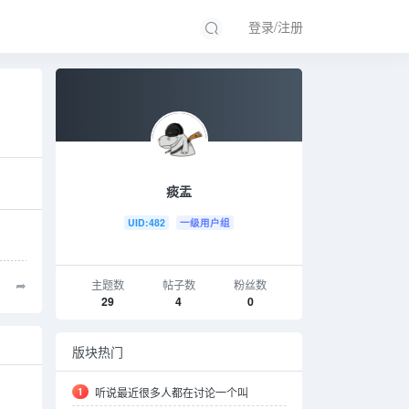
登录/注册
痰盂
UID:482
一级用户组
➦
主题数
帖子数
粉丝数
29
4
0
版块热门
1
听说最近很多人都在讨论一个叫