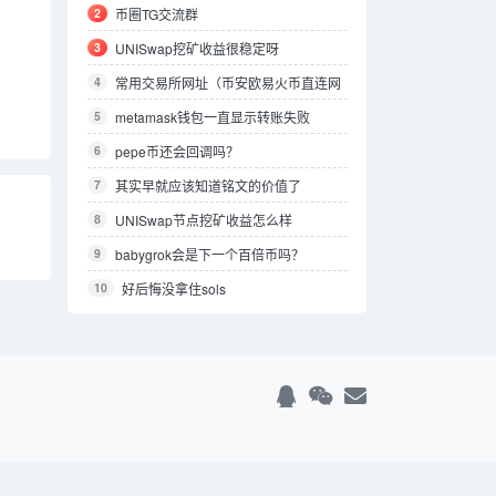
ZHINWAVE的AI平台，它到底特别在哪？
2
币圈TG交流群
3
UNISwap挖矿收益很稳定呀
4
常用交易所网址（币安欧易火币直连网
址）
5
metamask钱包一直显示转账失败
6
pepe币还会回调吗？
7
其实早就应该知道铭文的价值了
8
UNISwap节点挖矿收益怎么样
9
babygrok会是下一个百倍币吗？
10
好后悔没拿住sols