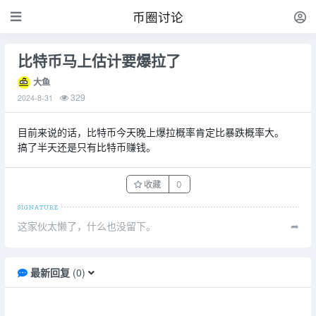
币圈讨论
比特币马上估计要爆拉了
大鱼
329
2024-8-31
目前来说的话，比特币今天晚上爆拉概率肯定比暴跌概率大。
搞了半天还是只有比特币赚钱。
收藏
0
这家伙太懒了，什么也没留下。
➦
最新回复
(
0
)