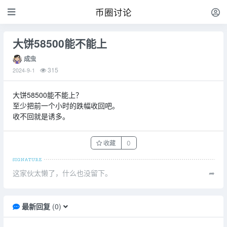
币圈讨论
大饼58500能不能上
成虫
315
2024-9-1
大饼58500能不能上？
至少把前一个小时的跌幅收回吧。
收不回就是诱多。
收藏
0
这家伙太懒了，什么也没留下。
➦
最新回复
(
0
)